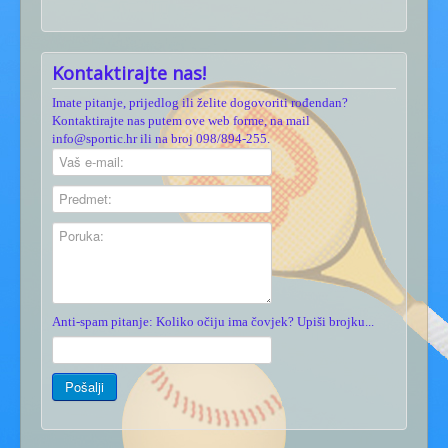
Kontaktirajte nas!
Imate pitanje, prijedlog ili želite dogovoriti rođendan?
Kontaktirajte nas putem ove web forme, na mail
info@sportic.hr ili na broj 098/894-255.
Anti-spam pitanje: Koliko očiju ima čovjek? Upiši brojku...