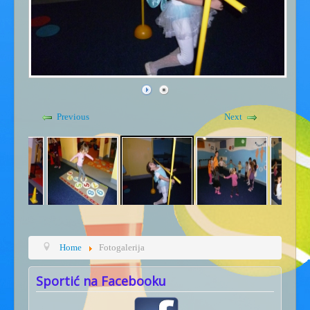
Gdje smo - kontakt
Kućni red
Previous
Next
Home
Fotogalerija
Sportić na Facebooku