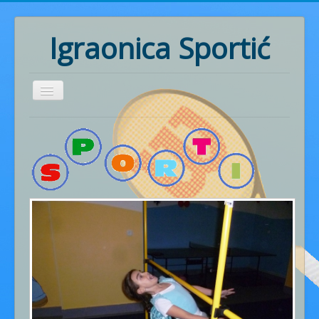
Igraonica Sportić
Home
Rođendani
Pozivnice
Radionice
Ritmika
Naš rad
Fotogalerija
Cjenik usluga