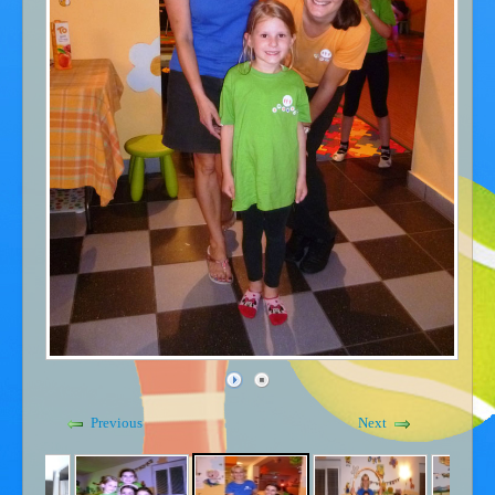
Gdje smo - kontakt
Kućni red
Previous
Next