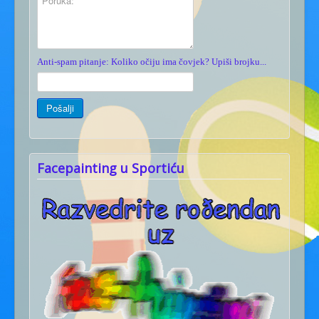
Anti-spam pitanje: Koliko očiju ima čovjek? Upiši brojku...
Facepainting u Sportiću