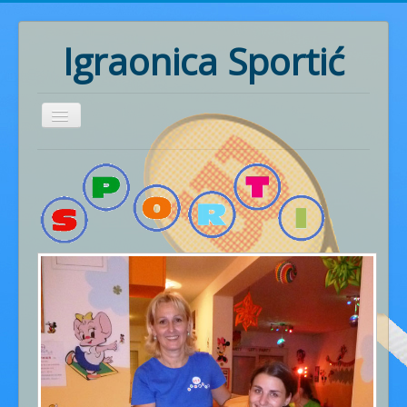
Igraonica Sportić
Home
Rođendani
Pozivnice
Radionice
Ritmika
Naš rad
Fotogalerija
Cjenik usluga