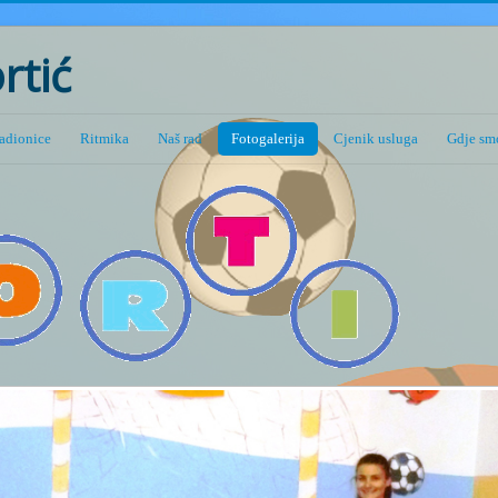
rtić
adionice
Ritmika
Naš rad
Fotogalerija
Cjenik usluga
Gdje smo