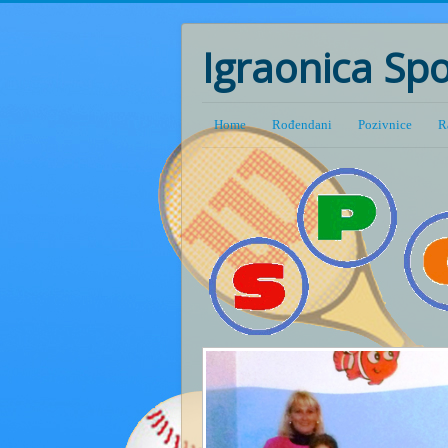
Igraonica Spo
Home
Rođendani
Pozivnice
R