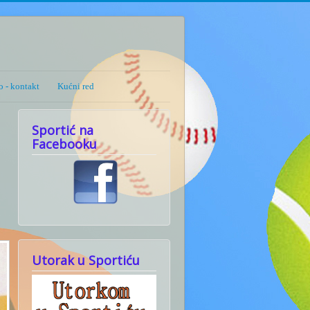
 - kontakt
Kućni red
Sportić na
Facebooku
Utorak u Sportiću