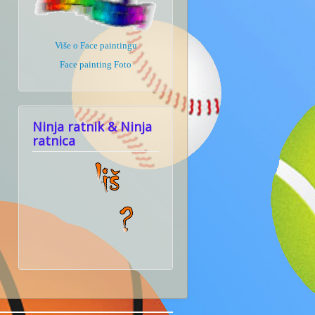
Više o Face paintingu
Face painting Foto
Ninja ratnik & Ninja
ratnica