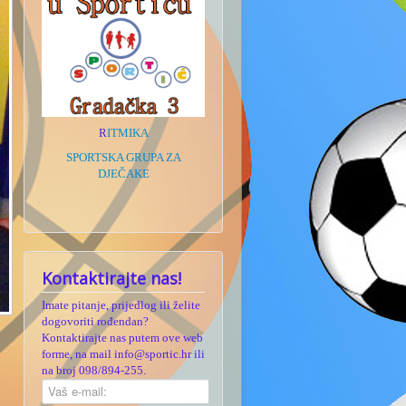
R
ITMIKA
SPORTSKA GRUPA ZA
DJEČAKE
Kontaktirajte nas!
Imate pitanje, prijedlog ili želite
dogovoriti rođendan?
Kontaktirajte nas putem ove web
forme, na mail info@sportic.hr ili
na broj 098/894-255.