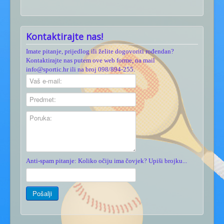
Kontaktirajte nas!
Imate pitanje, prijedlog ili želite dogovoriti rođendan?
Kontaktirajte nas putem ove web forme, na mail
info@sportic.hr ili na broj 098/894-255.
Anti-spam pitanje: Koliko očiju ima čovjek? Upiši brojku...