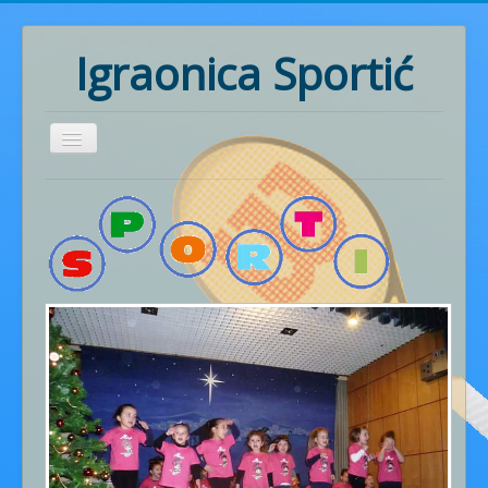
Igraonica Sportić
Home
Rođendani
Pozivnice
Radionice
Ritmika
Naš rad
Fotogalerija
Cjenik usluga