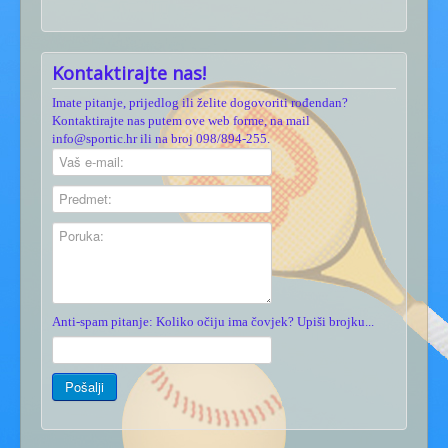
Kontaktirajte nas!
Imate pitanje, prijedlog ili želite dogovoriti rođendan?
Kontaktirajte nas putem ove web forme, na mail
info@sportic.hr ili na broj 098/894-255.
Anti-spam pitanje: Koliko očiju ima čovjek? Upiši brojku...