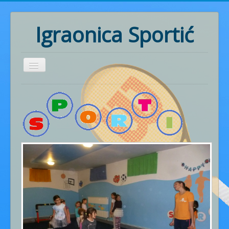
Igraonica Sportić
Home
Rođendani
Pozivnice
Radionice
Ritmika
Naš rad
Fotogalerija
Cjenik usluga