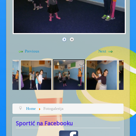
Gdje smo - kontakt
Kućni red
Previous
Next
Home
Fotogalerija
Sportić na Facebooku