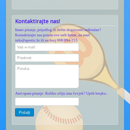
Kontaktirajte nas!
Imate pitanje, prijedlog ili želite dogovoriti rođendan?
Kontaktirajte nas putem ove web forme, na mail
info@sportic.hr ili na broj 098/894-255.
Anti-spam pitanje: Koliko očiju ima čovjek? Upiši brojku...