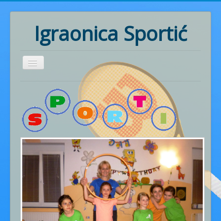
Igraonica Sportić
Home
Rođendani
Pozivnice
Radionice
Ritmika
Naš rad
Fotogalerija
Cjenik usluga