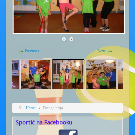
Gdje smo - kontakt
Kućni red
Previous
Next
Home
Fotogalerija
Sportić na Facebooku