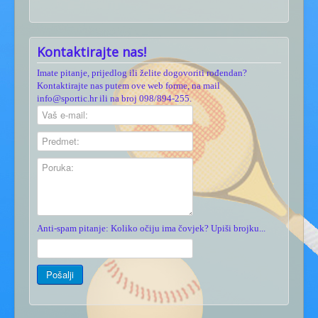
Kontaktirajte nas!
Imate pitanje, prijedlog ili želite dogovoriti rođendan?
Kontaktirajte nas putem ove web forme, na mail
info@sportic.hr ili na broj 098/894-255.
Anti-spam pitanje: Koliko očiju ima čovjek? Upiši brojku...