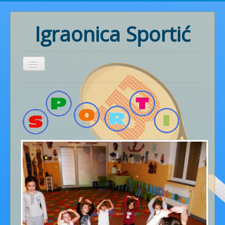
Igraonica Sportić
Home
Rođendani
Pozivnice
Radionice
Ritmika
Naš rad
Fotogalerija
Cjenik usluga