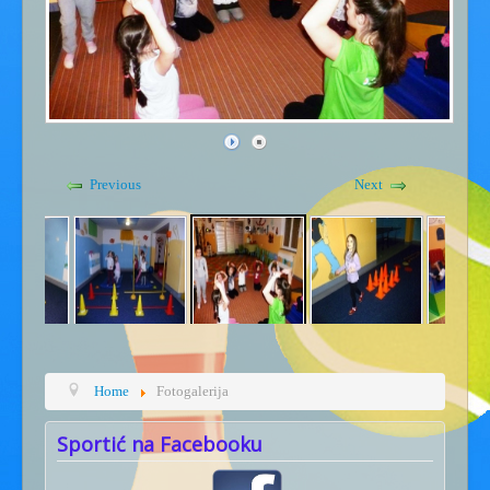
Gdje smo - kontakt
Kućni red
Previous
Next
Home
Fotogalerija
Sportić na Facebooku