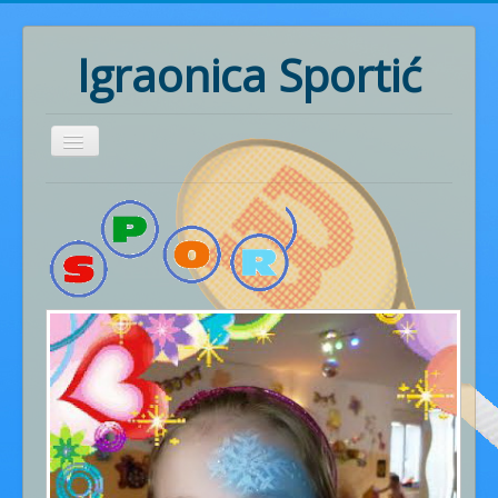
Igraonica Sportić
Home
Rođendani
Pozivnice
Radionice
Ritmika
Naš rad
Fotogalerija
Cjenik usluga