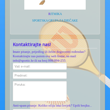
R
ITMIKA
SPORTSKA GRUPA ZA DJEČAKE
Kontaktirajte nas!
Imate pitanje, prijedlog ili želite dogovoriti rođendan?
Kontaktirajte nas putem ove web forme, na mail
info@sportic.hr ili na broj 098/894-255.
Anti-spam pitanje: Koliko očiju ima čovjek? Upiši brojku...