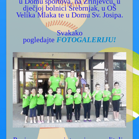
u Domu sportova, na Zrinjevcu, u
Gdje smo - kontakt
dječjoj bolnici Srebrnjak, u OŠ
Kućni red
Velika Mlaka te u Domu Sv. Josipa.
Svakako
pogledajte
FOTOGALERIJU!