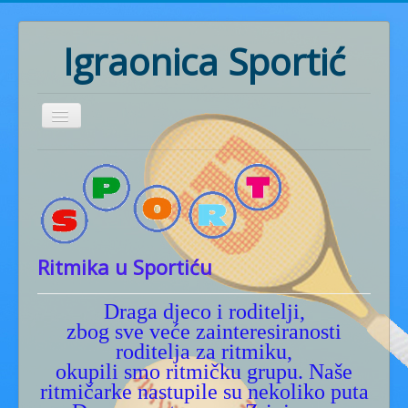
Igraonica Sportić
Home
Rođendani
Pozivnice
Radionice
Ritmika u Sportiću
Ritmika
Draga djeco i roditelji,
Naš rad
zbog sve veće zainteresiranosti
Fotogalerija
roditelja za ritmiku,
okupili smo ritmičku grupu. Naše
Cjenik usluga
ritmičarke nastupile su nekoliko puta