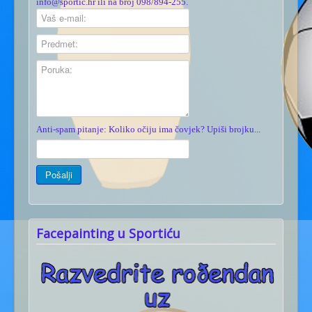
info@sportic.hr ili na broj 098/894-255.
Anti-spam pitanje: Koliko očiju ima čovjek? Upiši brojku...
Facepainting u Sportiću