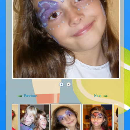
Gdje smo - kontakt
Kućni red
Previous
Next