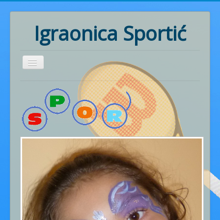
Igraonica Sportić
Home
Rođendani
Pozivnice
Radionice
Ritmika
Naš rad
Fotogalerija
Cjenik usluga