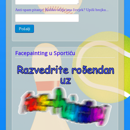
Anti-spam pitanje: Koliko očiju ima čovjek? Upiši brojku...
Facepainting u Sportiću