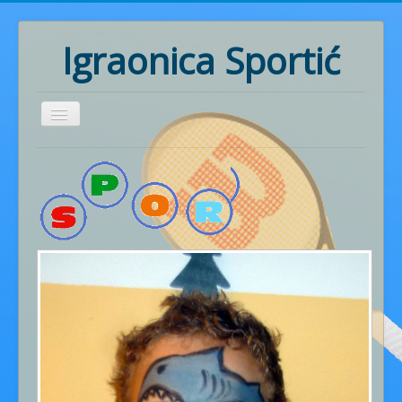
Igraonica Sportić
Home
Rođendani
Pozivnice
Radionice
Ritmika
Naš rad
Fotogalerija
Cjenik usluga