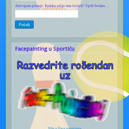
Anti-spam pitanje: Koliko očiju ima čovjek? Upiši brojku...
Facepainting u Sportiću
Više o Face paintingu