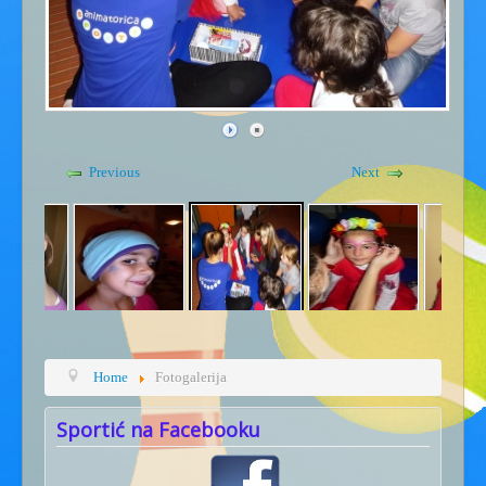
Gdje smo - kontakt
Kućni red
Previous
Next
Home
Fotogalerija
Sportić na Facebooku