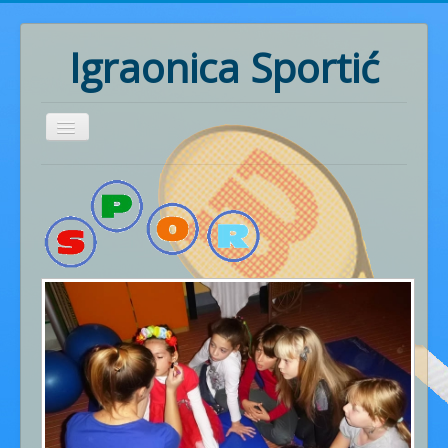
Igraonica Sportić
Home
Rođendani
Pozivnice
Radionice
Ritmika
Naš rad
Fotogalerija
Cjenik usluga