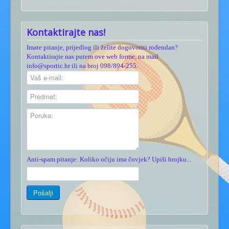
Kontaktirajte nas!
Imate pitanje, prijedlog ili želite dogovoriti rođendan?
Kontaktirajte nas putem ove web forme, na mail
info@sportic.hr ili na broj 098/894-255.
Anti-spam pitanje: Koliko očiju ima čovjek? Upiši brojku...