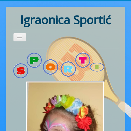
Igraonica Sportić
Home
Rođendani
Pozivnice
Radionice
Ritmika
Naš rad
Fotogalerija
Cjenik usluga