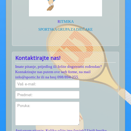
R
ITMIKA
SPORTSKA GRUPA ZA DJEČAKE
Kontaktirajte nas!
Imate pitanje, prijedlog ili želite dogovoriti rođendan?
Kontaktirajte nas putem ove web forme, na mail
info@sportic.hr ili na broj 098/894-255.
Anti-spam pitanje: Koliko očiju ima čovjek? Upiši brojku...